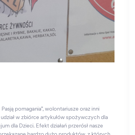
 Pasją pomagania”, wolontariusze oraz inni
ęli udział w zbiórce artykułów spożywczych dla
 dla Dzieci. Efekt działań przerósł nasze
przekazane bardzo dużo produktów, z których