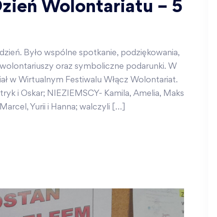
ień Wolontariatu – 5
dzień. Było wspólne spotkanie, podziękowania,
wolontariuszy oraz symboliczne podarunki. W
iał w Wirtualnym Festiwalu Włącz Wolontariat.
tryk i Oskar; NIEZIEMSCY- Kamila, Amelia, Maks
rcel, Yurii i Hanna; walczyli […]