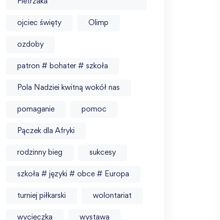
Pietrzaka
ojciec święty
Olimp
ozdoby
patron # bohater # szkoła
Pola Nadziei kwitną wokół nas
pomaganie
pomoc
Pączek dla Afryki
rodzinny bieg
sukcesy
szkoła # języki # obce # Europa
turniej piłkarski
wolontariat
wycieczka
wystawa