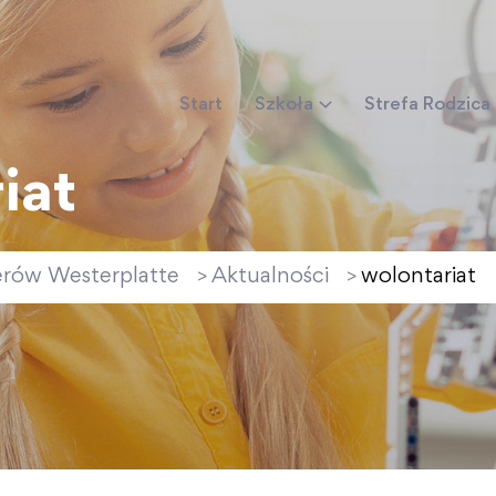
Start
Szkoła
Strefa Rodzica
iat
erów Westerplatte
Aktualności
wolontariat
>
>