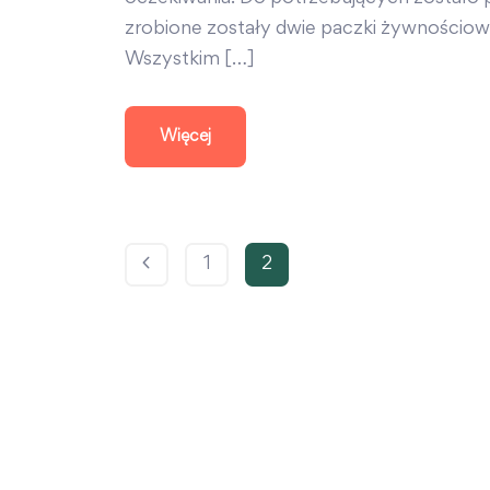
zrobione zostały dwie paczki żywnościow
Wszystkim […]
Więcej
1
2