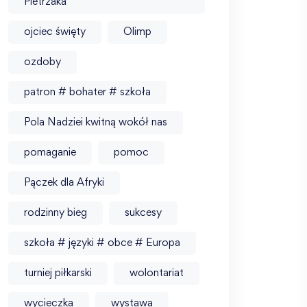
Pietrzaka
ojciec święty
Olimp
ozdoby
patron # bohater # szkoła
Pola Nadziei kwitną wokół nas
pomaganie
pomoc
Pączek dla Afryki
rodzinny bieg
sukcesy
szkoła # języki # obce # Europa
turniej piłkarski
wolontariat
wycieczka
wystawa