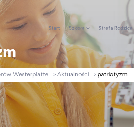
Start
Szkoła
Strefa Rodzica
yzm
erów Westerplatte
Aktualności
patriotyzm
>
>