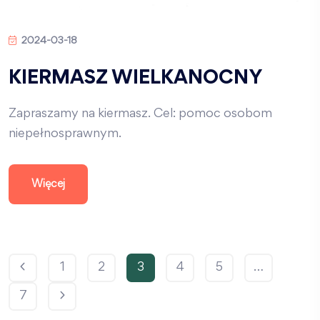
2024-03-18
KIERMASZ WIELKANOCNY
Zapraszamy na kiermasz. Cel: pomoc osobom
niepełnosprawnym.
Więcej
1
2
3
4
5
…
7