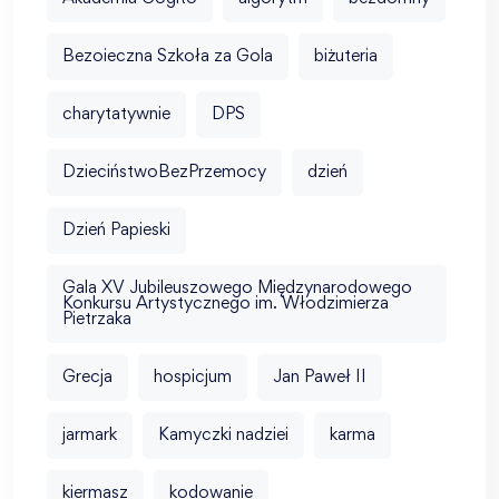
Bezoieczna Szkoła za Gola
biżuteria
charytatywnie
DPS
DzieciństwoBezPrzemocy
dzień
Dzień Papieski
Gala XV Jubileuszowego Międzynarodowego
Konkursu Artystycznego im. Włodzimierza
Pietrzaka
Grecja
hospicjum
Jan Paweł II
jarmark
Kamyczki nadziei
karma
kiermasz
kodowanie