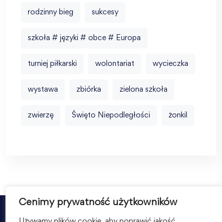
rodzinny bieg
sukcesy
szkoła # języki # obce # Europa
turniej piłkarski
wolontariat
wycieczka
wystawa
zbiórka
zielona szkoła
zwierzę
Święto Niepodległości
żonkil
Cenimy prywatność użytkowników
Używamy plików cookie, aby poprawić jakość