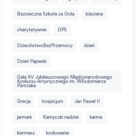
Bezoieczna Szkoła za Gola
biżuteria
charytatywnie
DPS
DzieciństwoBezPrzemocy
dzień
Dzień Papieski
Gala XV Jubileuszowego Międzynarodowego
Konkursu Artystycznego im. Włodzimierza
Pietrzaka
Grecja
hospicjum
Jan Paweł II
jarmark
Kamyczki nadziei
karma
kiermasz
kodowanie