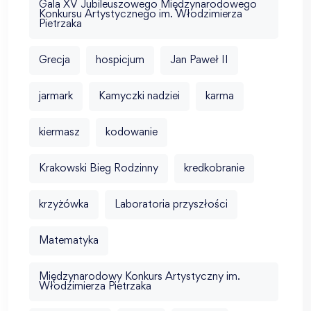
Gala XV Jubileuszowego Międzynarodowego
Konkursu Artystycznego im. Włodzimierza
Pietrzaka
Grecja
hospicjum
Jan Paweł II
jarmark
Kamyczki nadziei
karma
kiermasz
kodowanie
Krakowski Bieg Rodzinny
kredkobranie
krzyżówka
Laboratoria przyszłości
Matematyka
Międzynarodowy Konkurs Artystyczny im.
Włodzimierza Pietrzaka