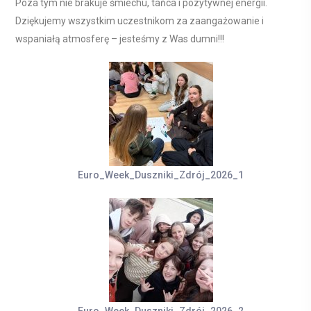
Poza tym nie brakuje śmiechu, tańca i pozytywnej energii.
Dziękujemy wszystkim uczestnikom za zaangażowanie i
wspaniałą atmosferę – jesteśmy z Was dumni!!!
Euro_Week_Duszniki_Zdrój_2026_1