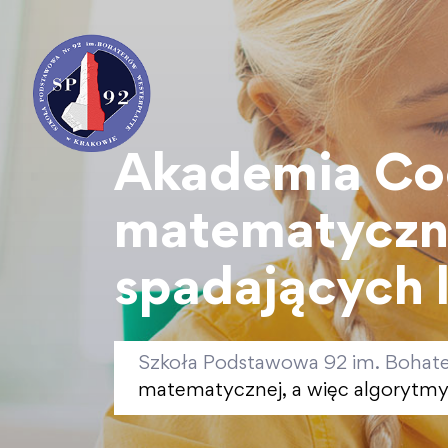
Akademia Cog
matematyczne
spadających 
Szkoła Podstawowa 92 im. Bohat
matematycznej, a więc algorytmy 