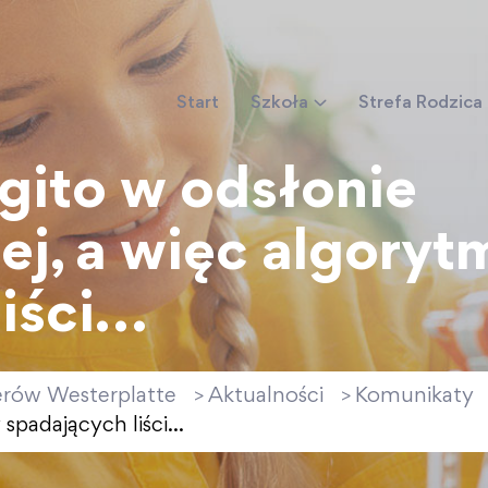
Start
Szkoła
Strefa Rodzica
ito w odsłonie
j, a więc algoryt
liści…
erów Westerplatte
Aktualności
Komunikaty
>
>
spadających liści…