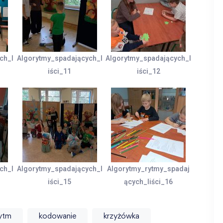
ch_l
Algorytmy_spadających_l
Algorytmy_spadających_l
iści_11
iści_12
ch_l
Algorytmy_spadających_l
Algorytmy_rytmy_spadaj
iści_15
ących_liści_16
ytm
kodowanie
krzyżówka