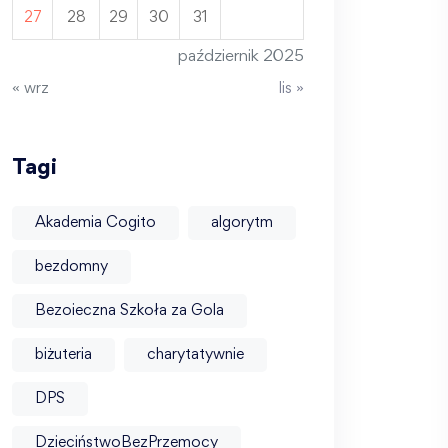
27
28
29
30
31
październik 2025
« wrz
lis »
Tagi
Akademia Cogito
algorytm
bezdomny
Bezoieczna Szkoła za Gola
biżuteria
charytatywnie
DPS
DzieciństwoBezPrzemocy