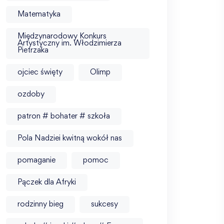
Matematyka
Międzynarodowy Konkurs
Artystyczny im. Włodzimierza
Pietrzaka
ojciec święty
Olimp
ozdoby
patron # bohater # szkoła
Pola Nadziei kwitną wokół nas
pomaganie
pomoc
Pączek dla Afryki
rodzinny bieg
sukcesy