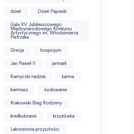
dzień
Dzień Papieski
Gala XV Jubileuszowego
Międzynarodowego Konkursu
Artystycznego im. Włodzimierza
Pietrzaka
Grecja
hospicjum
Jan Paweł II
jarmark
Kamyczki nadziei
karma
kiermasz
kodowanie
Krakowski Bieg Rodzinny
kredkobranie
krzyżówka
Laboratoria przyszłości